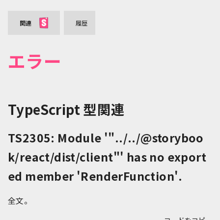
関連
履歴
エラー
TypeScript 型関連
TS2305: Module '"../../@storyboo
k/react/dist/client"' has no export
ed member 'RenderFunction'.
全文。