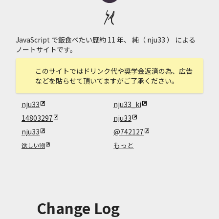
純
JavaScript
で飯食べたい歴約
11
年、
純（ nju33 ）
による
ノート
サイトです。
このサイトではドリンク代や奨学金返済の為、広告
などを貼らせて頂いてますがご了承ください。
nju33
nju33_ki
14803297
nju33
nju33
@742127
もっと
欲しい物
Change Log