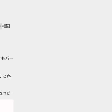
権限
s
でもバー
D と各
をコピー