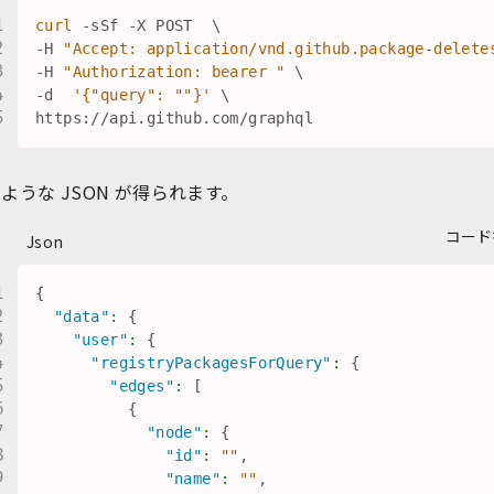
curl
 -sSf -X POST  
\
-H 
"Accept: application/vnd.github.package-delete
-H 
"Authorization: bearer "
\
-d  
'{"query": ""}'
\
ような JSON が得られます。
コード
Json
{
"data"
:
{
"user"
:
{
"registryPackagesForQuery"
:
{
"edges"
:
[
{
"node"
:
{
"id"
:
""
,
"name"
:
""
,