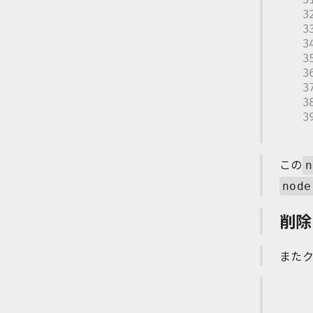
この
n
node
削除
また