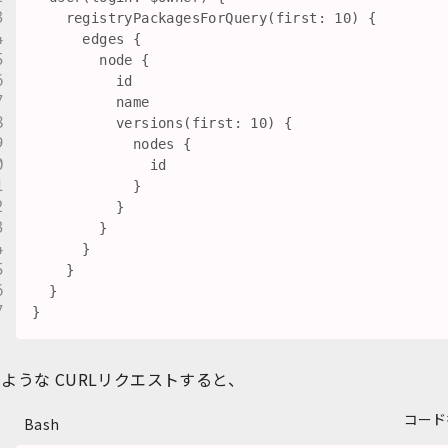
    registryPackagesForQuery(first: 10) {

      edges {

        node {

          id

          name

          versions(first: 10) {

            nodes {

              id

            }

          }

        }

      }

    }

  }

ような CURLリクエストすると、
コード
Bash