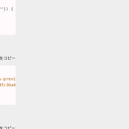
"}) {

をコピー
s-preview+json"
\
dfc30a4ae06100766"
\
をコピー