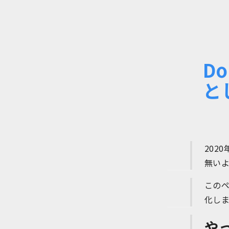
D
と
202
無い
この
化しま
や