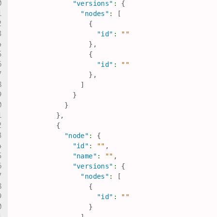
"versions"
:
{
"nodes"
:
[
{
"id"
:
""
}
,
{
"id"
:
""
}
,
]
}
}
}
,
{
"node"
:
{
"id"
:
""
,
"name"
:
""
,
"versions"
:
{
"nodes"
:
[
{
"id"
:
""
}