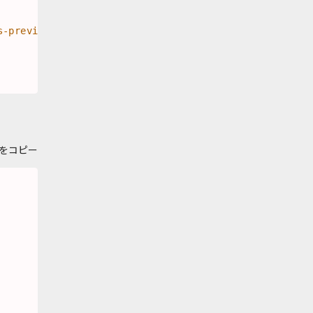
s-preview+json"
\
をコピー