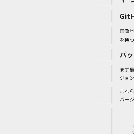
Gi
画像
を持
パッ
まず
ジョン
これら
バージ