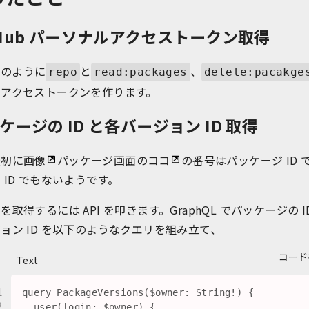
tHub パーソナルアクセストークン取得
のように
と
、
repo
read:packages
delete:pacakge
つアクセストークンを作ります。
ケージの ID と各バージョン ID 取得
最初に
画像
パッケージ画面のココ
の番号はパッケージ ID 
 ID でもないようです。
を取得するには API を叩きます。GraphQL でパッケージの I
ョン ID を以下のようなクエリを組み立て、
コード
Text
query PackageVersions($owner: String!) {

  user(login: $owner) {
