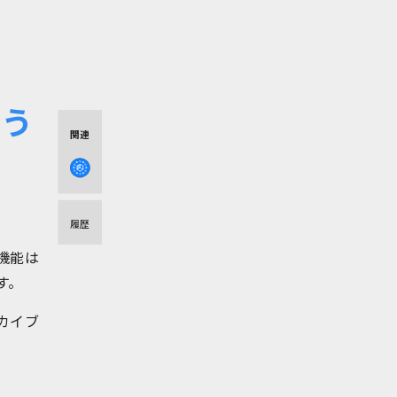
よう
関連
）
履歴
除機能は
す。
カイブ