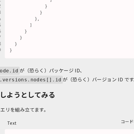
]
}
}
}
,
]
}
}
}
}
が（恐らく）パッケージ ID、
ode.id
が（恐らく）バージョン ID で
.versions.nodes[].id
しようとしてみる
クエリを組み立てます。
コード
Text