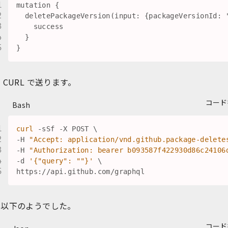
mutation {

  deletePackageVersion(input: {packageVersionId: "
    success

  }

 CURL で送ります。
コード
Bash
curl
 -sSf -X POST 
\
-H 
"Accept: application/vnd.github.package-delete
-H 
"Authorization: bearer b093587f422930d86c24106
-d 
'{"query": ""}'
\
は以下のようでした。
コード